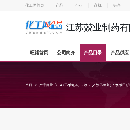
化工网首页
产品
企业
商机
头条
江苏兢业制药有
旺铺首页
公司简介
产品目录
产品供应
首页
产品目录
4-(乙酰氨基)-3-溴-2-(2-溴乙氧基)-5-氯苯甲