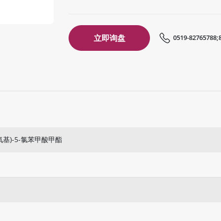
立即询盘
0519-82765788;
溴乙氧基)-5-氯苯甲酸甲酯