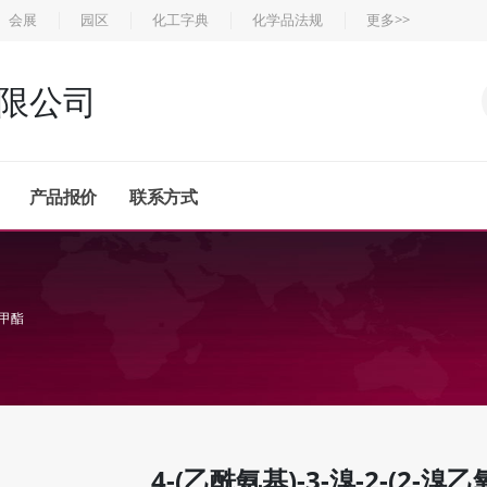
会展
园区
化工字典
化学品法规
更多>>
限公司
产品报价
联系方式
酸甲酯
4-(乙酰氨基)-3-溴-2-(2-