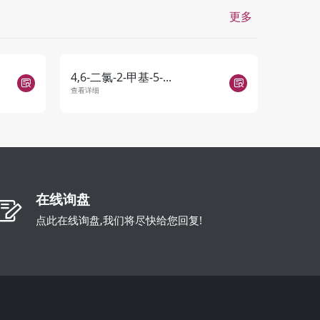
更多
4,6-二氯-2-甲基-5-...
2-(2-氨
查看详细
查看详细
在线询盘
点此在线询盘,我们将尽快给您回复!