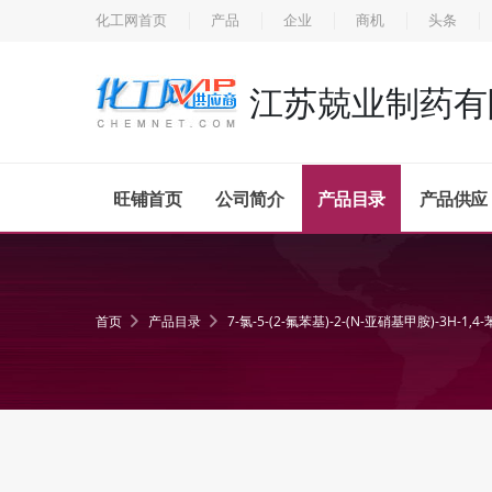
化工网首页
产品
企业
商机
头条
江苏兢业制药有
旺铺首页
公司简介
产品目录
产品供应
首页
产品目录
7-氯-5-(2-氟苯基)-2-(N-亚硝基甲胺)-3H-1,