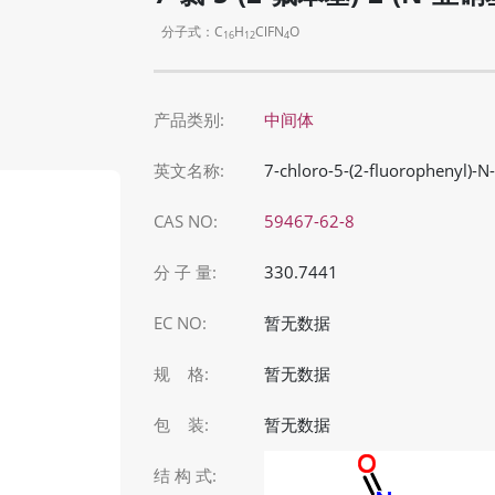
分子式：C
H
ClFN
O
16
12
4
产品类别:
中间体
英文名称:
7-chloro-5-(2-fluorophenyl)-
CAS NO:
59467-62-8
分 子 量:
330.7441
EC NO:
暂无数据
规 格:
暂无数据
包 装:
暂无数据
结 构 式: