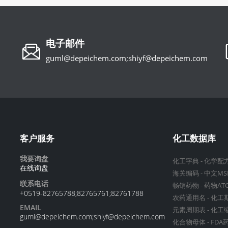
电子邮件
guml@depeichem.com;shiyf@depeichem.com
客户服务
化工数据库
我要询盘
化工字典
-
化学配
在线询盘
海关编码
-
中文MS
联系电话
畅销药物
-
药物AT
+0519-82765788;82765761;82761788
农药通用名
-
化工
EMAIL
元素周期表
-
化工
guml@depeichem.com;shiyf@depeichem.com
化合物母体
-
FDA