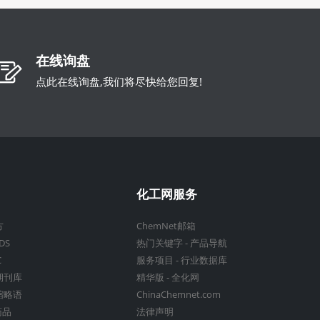
在线询盘
点此在线询盘,我们将尽快给您回复!
化工网服务
方
ChemNet邮箱
DS
热门关键字
-
产品导航
C
服务项目
-
行业数据库
期刊库
精华版
-
全化网
缩略语
ChinaChemnet.com
药品
法律声明