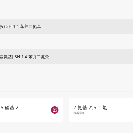
甲胺)-3H-1,4-苯并二氮卓
甲基氨基)-3H-1,4-苯并二氮杂
-硝基-2'-...
2-氨基-2',5-二氯二...
查看详细