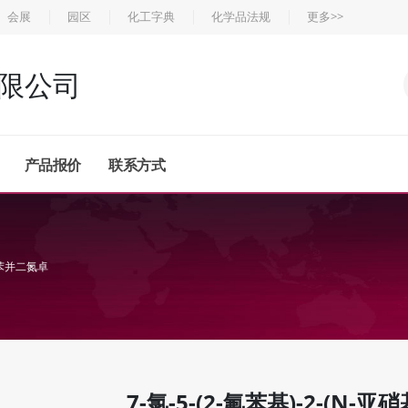
会展
园区
化工字典
化学品法规
更多>>
限公司
产品报价
联系方式
4-苯并二氮卓
7-氯-5-(2-氟苯基)-2-(N-