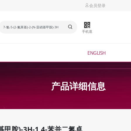
会员登录
手机逛
ENGLISH
产品详细信息
亚硝基甲胺)-3H-1,4-苯并二氮卓