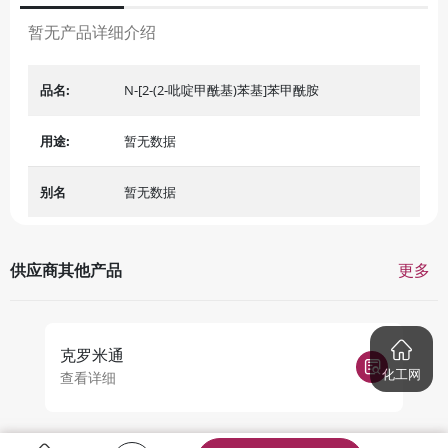
暂无产品详细介绍
品名:
N-[2-(2-吡啶甲酰基)苯基]苯甲酰胺
用途:
暂无数据
别名
暂无数据
供应商其他产品
更多
克罗米通
2
化工网
查看详细