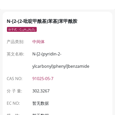
N-[2-(2-吡啶甲酰基)苯基]苯甲酰胺
分子式：C
H
N
O
19
14
2
2
产品类别:
中间体
英文名称:
N-[2-(pyridin-2-
ylcarbonyl)phenyl]benzamide
CAS NO:
91025-05-7
分 子 量:
302.3267
EC NO:
暂无数据