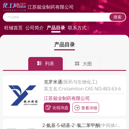
江苏兢业制药有限公司
旺铺首页
公司简介
产品目录
联系方式
产品目录
供应商合作
25年
江苏兢业制药有限公司
JIANGSU JINGYE PHARMACEUTICAL CO. LTD.
列表
大图
在线询盘
克罗米通
(医药与生物化工)
英文名:Crotamiton CAS NO:483-63-6
江苏兢业制药有限公司
在线询盘
查看详细
2-氨基-5-硝基-2'-氯二苯甲酮
(中间体/医药中...)